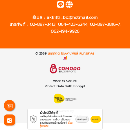
อีเมล :
akkitti_blc@hotmail.com
โทรศัพท์ :
02-897-3413
,
064-423-6244
,
02-897-3816-7
,
062-194-9926
© 2569
เอกกิตติ โรงงานพ่นสี สมุทรสาคร
Work is Secure
Protect Data With Encrypt
Powered By
เว็บไซต์นี้ใช้คุกกี้
Thailand YellowPages
เราใช้คุกกี้เพื่อเพิ่มประสิทธิภาพและ
ตั้งค่าคุกกี้
ยอมรับ
มอบประสบการณ์ความพึงพอใจ
ของท่านในการใช้งานเว็บไซต์
เรียน
รู้เพิ่มเติม