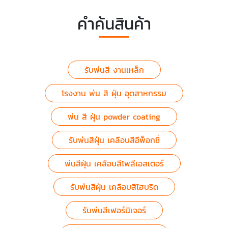
คำค้นสินค้า
รับพ่นสี งานเหล็ก
โรงงาน พ่น สี ฝุ่น อุตสาหกรรม
พ่น สี ฝุ่น powder coating
รับพ่นสีฝุ่น เคลือบสีอีพ็อกซี่
พ่นสีฝุ่น เคลือบสีโพลีเอสเตอร์
รับพ่นสีฝุ่น เคลือบสีไฮบริด
รับพ่นสีเฟอร์นิเจอร์