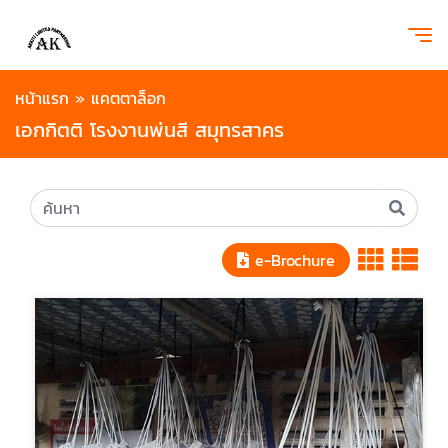
หน้าแรก
»
แคตตาล็อก
เอกกิตติ โรงงานพ่นสี สมุทรสาคร
e-Brochure