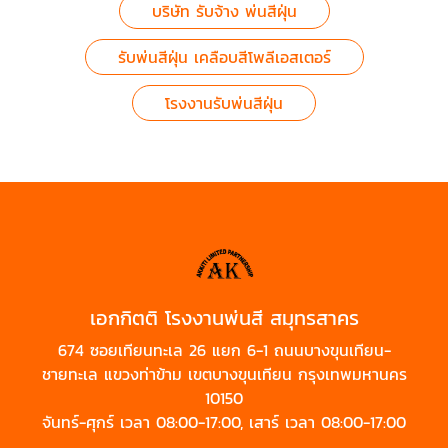
บริษัท รับจ้าง พ่นสีฝุ่น
รับพ่นสีฝุ่น เคลือบสีโพลีเอสเตอร์
โรงงานรับพ่นสีฝุ่น
เอกกิตติ โรงงานพ่นสี สมุทรสาคร
674 ซอยเทียนทะเล 26 แยก 6-1 ถนนบางขุนเทียน-
ชายทะเล แขวงท่าข้าม เขตบางขุนเทียน กรุงเทพมหานคร
10150
จันทร์-ศุกร์ เวลา 08:00-17:00, เสาร์ เวลา 08:00-17:00