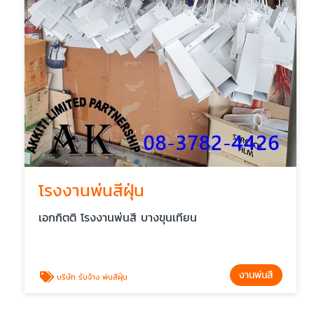
โรงงานพ่นสีฝุ่น
เอกกิตติ โรงงานพ่นสี บางขุนเทียน
งานพ่นสี
บริษัท รับจ้าง พ่นสีฝุ่น