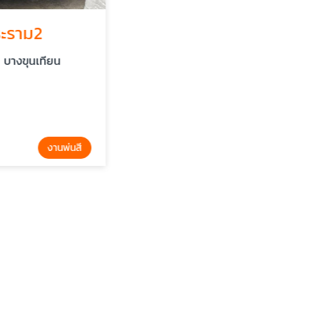
2
รับพ่นสีชิ้นงาน ชั้นวางของ
เทียน
เอกกิตติ โรงงานพ่นสี บางขุนเทียน
งานพ่นสี
งานพ่นสี
รับพ่นสีฝุ่น เคลือบสีไฮบริด