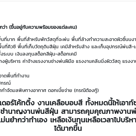
ีกว่า (ขึ้นอยู่กับความพร้อมของแต่ละคน)
นที่มาก พื้นที่สำหรับพักวัสดุที่จะพ่น พื้นที่ล้างทำความสะอาดผิวชิ้นนงาน พ
นที่คิวซี พื้นที่เก็บวัตถุดิบสีฝุ่น เคมีสำหรับล้าง และเก็บอุปกรณ์พ่นสี-
ทั้งระบบ เงินลงทุนสต็อกสีฝุ่น-สต็อกเคมี
าจ้างผู้บริหาร ค่าจ้างแรงงานช่างพ่นฝีมือ แรงงานคลีนนิ่งผิววัสดุ แร
อาดพื้นที่ทำงาน
ุปกรณ์
ค่ากำจัดมลพิษทางอากาศ ดอกเบี้ยจ่าย (กรณีต้องกู้)
อร์โค้ทติ้ง งานเคลือบอบสี ทั้งหมดนี้ให้เอาท์ซ
ความชำนาญงานพ่นสีฝุ่น สามารถคุมคุณภาพงานพ่
ม่นยำกว่าทำเอง เหลือเงินทุนเหลือเวลาไปบริ
ได้มากขึ้น