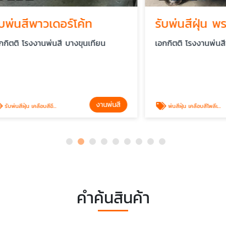
ีพาวเดอร์โค้ท
รับพ่นสีฝุ่น พระราม
รงงานพ่นสี บางขุนเทียน
เอกกิตติ โรงงานพ่นสี บางขุน
งานพ่นสี
ลือบสีอีพ็อกซี่
พ่นสีฝุ่น เคลือบสีโพลีเอสเตอร์
คำค้นสินค้า