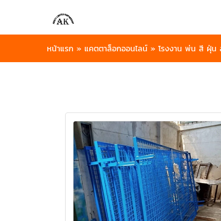
หน้าแรก
»
แคตตาล็อกออนไลน์
»
โรงงาน พ่น สี ฝุ่น