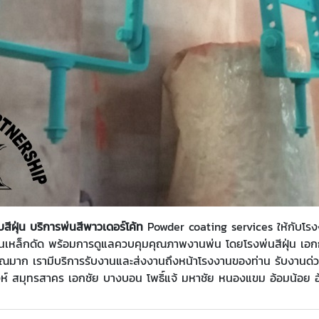
สีฝุ่น บริการพ่นสีพาวเดอร์โค้ท
Powder coating services ให้กับโร
ับงานเหล็กดัด พร้อมการดูแลควบคุมคุณภาพงานพ่น โดยโรงพ่นสีฝุ่น เ
าณมาก เรามีบริการรับงานและส่งงานถึงหน้าโรงงานของท่าน รับงานด่
งห์ สมุทรสาคร เอกชัย บางบอน โพธิ์แจ้ มหาชัย หนองแขม อ้อมน้อย อ