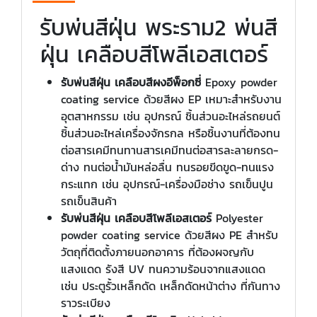
รับพ่นสีฝุ่น พระราม2 พ่นสี
ฝุ่น เคลือบสีโพลีเอสเตอร์
รับพ่นสีฝุ่น เคลือบสีผงอีพ็อกซี่
Epoxy powder
coating service ด้วยสีผง EP เหมาะสำหรับงาน
อุตสาหกรรม เช่น อุปกรณ์ ชิ้นส่วนอะไหล่รถยนต์
ชิ้นส่วนอะไหล่เครื่องจักรกล หรือชิ้นงานที่ต้องทน
ต่อสารเคมีทนทานสารเคมีทนต่อสารละลายกรด-
ด่าง ทนต่อน้ำมันหล่อลื่น ทนรอยขีดขูด-ทนแรง
กระแทก เช่น อุปกรณ์-เครื่องมือช่าง รถเข็นปูน
รถเข็นสินค้า
รับพ่นสีฝุ่น เคลือบสีโพลีเอสเตอร์
Polyester
powder coating service ด้วยสีผง PE สำหรับ
วัตถุที่ติดตั้งภายนอกอาคาร ที่ต้องผจญกับ
แสงแดด รังสี UV ทนความร้อนจากแสงแดด
เช่น ประตูรั้วเหล็กดัด เหล็กดัดหน้าต่าง ที่กันทาง
ราวระเบียง