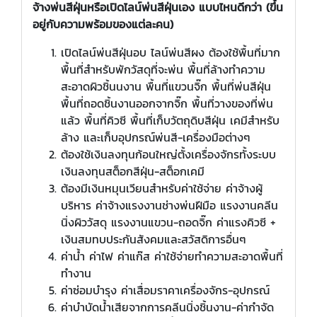
จ้างพ่นสีฝุ่นหรือเปิดไลน์พ่นสีฝุ่นเอง แบบไหนดีกว่า (ขึ้น
อยู่กับความพร้อมของแต่ละคน)
เปิดไลน์พ่นสีฝุ่นอบ ไลน์พ่นสีผง ต้องใช้พื้นที่มาก
พื้นที่สำหรับพักวัสดุที่จะพ่น พื้นที่ล้างทำความ
สะอาดผิวชิ้นนงาน พื้นที่แขวนจิ๊ก พื้นที่พ่นสีฝุ่น
พื้นที่ถอดชิ้นงานออกจากจิ๊ก พื้นที่วางของที่พ่น
แล้ว พื้นที่คิวซี พื้นที่เก็บวัตถุดิบสีฝุ่น เคมีสำหรับ
ล้าง และเก็บอุปกรณ์พ่นสี-เครื่องมือต่างๆ
ต้องใช้เงินลงทุนก้อนใหญ่ตั้งเครื่องจักรทั้งระบบ
เงินลงทุนสต็อกสีฝุ่น-สต็อกเคมี
ต้องมีเงินหมุนเวียนสำหรับค่าใช้จ่าย ค่าจ้างผู้
บริหาร ค่าจ้างแรงงานช่างพ่นฝีมือ แรงงานคลีน
นิ่งผิววัสดุ แรงงานแขวน-ถอดจิ๊ก ค่าแรงคิวซี +
เงินสมทบประกันสังคมและสวัสดิการอื่นๆ
ค่าน้ำ ค่าไฟ ค่าแก๊ส ค่าใช้จ่ายทำความสะอาดพื้นที่
ทำงาน
ค่าซ่อมบำรุง ค่าเสื่อมราคาเครื่องจักร-อุปกรณ์
ค่าบำบัดน้ำเสียจากการคลีนนิ่งชิ้นงาน-ค่ากำจัด