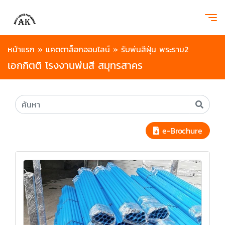
หน้าแรก
»
แคตตาล็อกออนไลน์
»
รับพ่นสีฝุ่น พระราม2
เอกกิตติ โรงงานพ่นสี สมุทรสาคร
e-Brochure